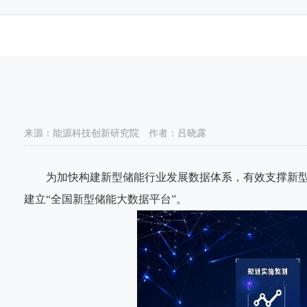
来源：
能源科技创新研究院
作者：
吕晓露
为加快构建新型储能行业发展数据体系，有效支撑新型储
建立“全国新型储能大数据平台”。