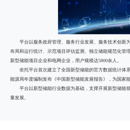
平台以服务政府管理、服务行业发展、服务技术创新为核
布局和运行统计、示范项目评估监测、独立储能规范化管
新型储能项目企业和电网企业，用户规模达5800余人。
依托平台首次建立了全国新型储能的官方数据统计体系，
能源局年度编制发布《中国新型储能发展报告》，为国家
平台以新型储能行业数据为基础，支撑开展新型储能领域
量发展。