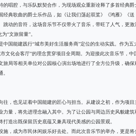
特的唱腔，与乐队默契合作，为现场观众重新诠释了多首经典爵
国经典歌曲的爵士乐作品，如《让我们荡起双桨》《鸿雁》《送
、跳动的音符，这场音乐节不仅带火了音乐，带旺了人气，更激
化为“文旅留量”。
是中国能建践行“城市美好生活服务商”定位的生动实践。作为五
城市文化会客厅”的理念贯穿项目全周期。为迎接此次音乐节，中
文旅局等相关单位对公园核心演出场地进行了全方位升级，确保
通。
向往，也见证着中国能建的匠心与担当。从建设之初，作为项目
业力量，将先进理念融入其中。为了让公园与周边历史风貌建筑
终打造出既保留历史底蕴又兼具现代美感的公园景观。
设施，成为市民休闲娱乐好去处。而此次音乐节的举办，更是将