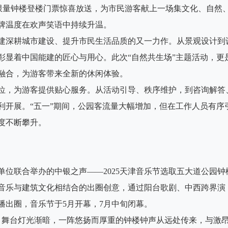
更有限量钟楼登楼门票惊喜放送，为市民游客献上一场集文化、自然
牌温度在欢声笑语中持续升温。
建深耕城市建设、提升市民生活品质的又一力作。从景观设计到
彰显着中国能建的匠心与用心。此次“自然共生场”主题活动，更
融合，为游客带来全新的休闲体验。
位，为游客提供贴心服务。从活动引导、秩序维护，到咨询解答
利开展。“五一”期间，公园客流量大幅增加，但在工作人员有序
度不断攀升。
位联合举办的中银之声——2025天津音乐节选取五大道公园钟
音乐与建筑文化相结合的出圈创意，通过阳台歌剧、中西跨界演
播出圈，音乐节于5月开幕，7月中旬闭幕。
时，舞台灯光渐暗，一阵悠扬而厚重的钟楼钟声从远处传来，与激