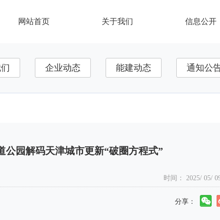
网站首页
关于我们
信息公开
院长致辞
总院基本信息
联系我们
我们
企业动态
能建动态
通知公
总院介绍
履行社会责任
满意度调查
发展历程
认证公开信息
在线举报
栏目
首页飘窗
首页2021
智库平
组织机构
测试栏目
资质荣誉
道公园解码天津城市更新“破圈方程式”
资质荣誉
人力资源
时间： 2025/ 05/
总院文化
分享：