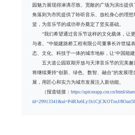
园魅力展现得淋漓尽致。宽敞的广场为演出提供
角落则为市民提供了聆听音乐、放松身心的理想
篮，为音乐节的成功举办奠定了坚实基础。
“我们希望通过音乐节这样的文化载体，让
与者。”中能建路桥工程有限公司董事长许世猛表
态、文化、科技于一体的城市地标，让‘中国能建
五大道公园双期开放与天津音乐节的完美邂
将继续秉持“创新、绿色、数智、融合”的发展
展，用匠心和实力为城市发展注入新动能。
（报道链接：
https://apicnrapp.cnr.cn/html/shar
id=29913341&ui=P4RJu6Ly1h1CjCKOTnsJ/8Oan5b