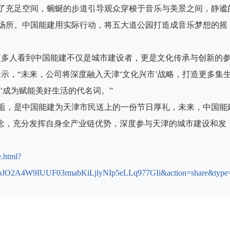
了充足空间，蜿蜒的步道引导观众穿梭于音乐与美景之间，静谧
场所。中国能建用实际行动，将五大道公园打造成音乐梦想的摇
更多人看到中国能建不仅是城市建设者，更是文化传承与创新的
示，“未来，公司将深度融入天津‘文化兴市’战略，打造更多集
’成为赋能美好生活的代名词。”
逅，是中国能建为天津市民送上的一份节日厚礼，未来，中国能
理念，充分发挥自身全产业链优势，深度参与天津的城市建设和发
e.html?
JO2A4W9IUUF03rmabKiLjlyNIp5eLLq977GIi&action=share&type